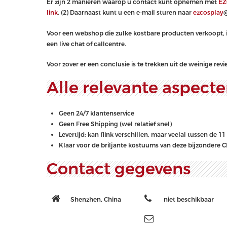
Er zijn 2 manieren waarop u contact kunt opnemen met
EZ
link
. (2) Daarnaast kunt u een e-mail sturen naar
ezcosplay
@
Voor een webshop die zulke kostbare producten verkoopt, i
een live chat of callcentre.
Voor zover er een conclusie is te trekken uit de weinige re
Alle relevante aspecte
Geen 24/7 klantenservice
Geen Free Shipping (wel relatief snel)
Levertijd: kan flink verschillen, maar veelal tussen de 1
Klaar voor de briljante kostuums van deze bijzondere
Contact gegevens
Shenzhen, China
niet beschikbaar