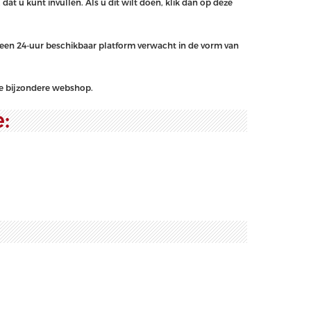
 dat u kunt invullen. Als u dit wilt doen, klik dan op deze
 een 24-uur beschikbaar platform verwacht in de vorm van
eze bijzondere webshop.
: