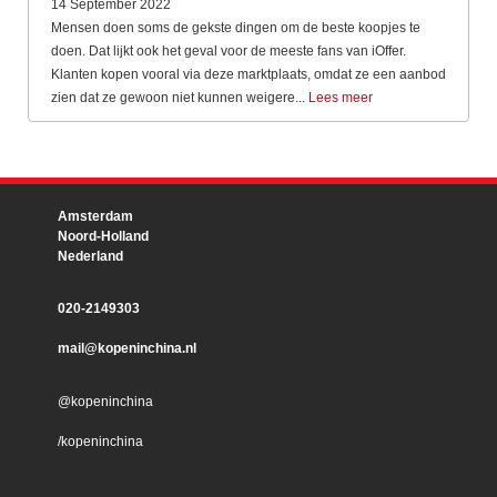
14 September 2022
Mensen doen soms de gekste dingen om de beste koopjes te
doen. Dat lijkt ook het geval voor de meeste fans van iOffer.
Klanten kopen vooral via deze marktplaats, omdat ze een aanbod
zien dat ze gewoon niet kunnen weigere...
Lees meer
Amsterdam
Noord-Holland
Nederland
020-2149303
mail@kopeninchina.nl
@kopeninchina
/kopeninchina