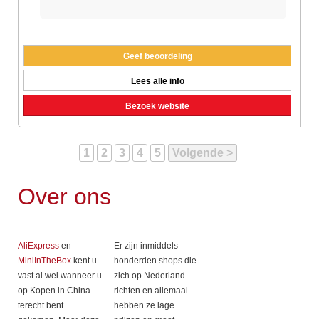
Geef beoordeling
Lees alle info
Bezoek website
1
2
3
4
5
Volgende
Over ons
AliExpress
en
Er zijn inmiddels
MiniInTheBox
kent u
honderden shops die
vast al wel wanneer u
zich op Nederland
op Kopen in China
richten en allemaal
terecht bent
hebben ze lage