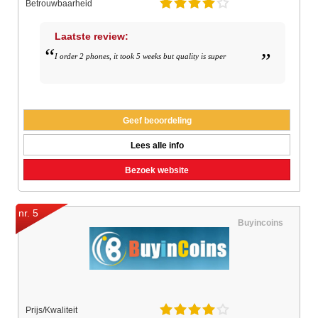
Betrouwbaarheid
Laatste review:
I order 2 phones, it took 5 weeks but quality is super
Geef beoordeling
Lees alle info
Bezoek website
nr. 5
Buyincoins
Prijs/Kwaliteit