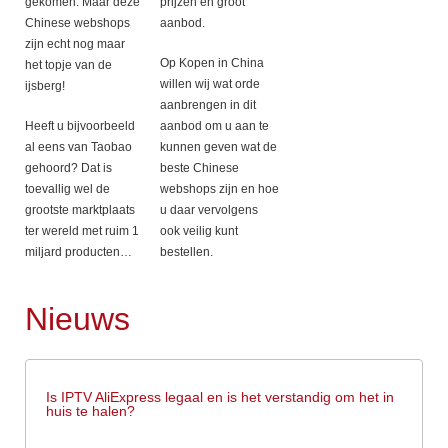
gekomen. Maar deze
prijzen en groot
Chinese webshops
aanbod.
zijn echt nog maar
Op Kopen in China
het topje van de
willen wij wat orde
ijsberg!
aanbrengen in dit
Heeft u bijvoorbeeld
aanbod om u aan te
al eens van Taobao
kunnen geven wat de
gehoord? Dat is
beste Chinese
toevallig wel de
webshops zijn en hoe
grootste marktplaats
u daar vervolgens
ter wereld met ruim 1
ook veilig kunt
miljard producten…
bestellen.
Nieuws
Is IPTV AliExpress legaal en is het verstandig om het in
huis te halen?