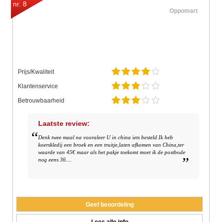
nr. 8
Oppomart
Prijs/Kwaliteit
Klantenservice
Betrouwbaarheid
Laatste review:
Denk twee maal na vooraleer U in china iets besteld.Ik heb
koerskledij een broek en een truitje,laten afkomen van China,ter
waarde van 45€ maar als het pakje toekomt moet ik de postbode
nog eens 36....
Geef beoordeling