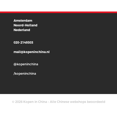
Amsterdam
Noord-Holland
Nederland
020-2149303
mail@kopeninchina.nl
@kopeninchina
/kopeninchina
© 2026
Kopen in China – Alle Chinese webshops beoordeeld