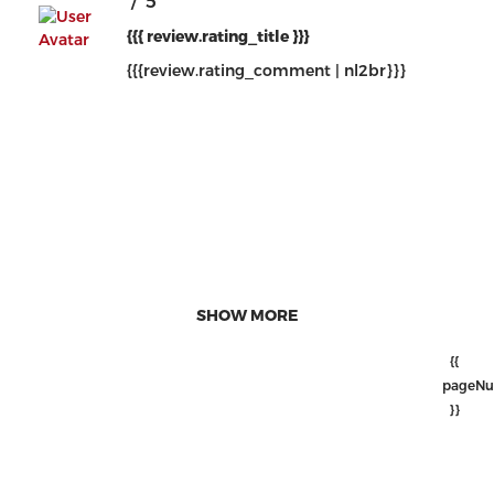
/ 5
{{{ review.rating_title }}}
{{{review.rating_comment | nl2br}}}
SHOW MORE
{{
pageNu
}}