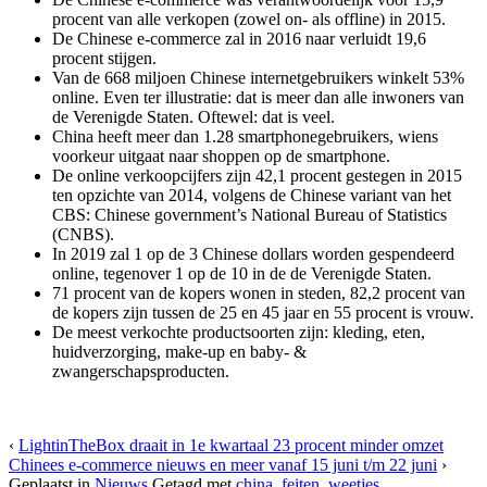
procent van alle verkopen (zowel on- als offline) in 2015.
De Chinese e-commerce zal in 2016 naar verluidt 19,6
procent stijgen.
Van de 668 miljoen Chinese internetgebruikers winkelt 53%
online. Even ter illustratie: dat is meer dan alle inwoners van
de Verenigde Staten. Oftewel: dat is veel.
China heeft meer dan 1.28 smartphonegebruikers, wiens
voorkeur uitgaat naar shoppen op de smartphone.
De online verkoopcijfers zijn 42,1 procent gestegen in 2015
ten opzichte van 2014, volgens de Chinese variant van het
CBS: Chinese government’s National Bureau of Statistics
(CNBS).
In 2019 zal 1 op de 3 Chinese dollars worden gespendeerd
online, tegenover 1 op de 10 in de de Verenigde Staten.
71 procent van de kopers wonen in steden, 82,2 procent van
de kopers zijn tussen de 25 en 45 jaar en 55 procent is vrouw.
De meest verkochte productsoorten zijn: kleding, eten,
huidverzorging, make-up en baby- &
zwangerschapsproducten.
‹
LightinTheBox draait in 1e kwartaal 23 procent minder omzet
Chinees e-commerce nieuws en meer vanaf 15 juni t/m 22 juni
›
Geplaatst in
Nieuws
Getagd met
china
,
feiten
,
weetjes