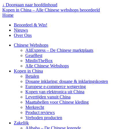
↓ Doorgaan naar hoofdinhoud
Kopen in China – Alle Chinese webshops beoordeeld
Home
Beoordeel & Win!
Nieuws
Over Ons
Chinese Webshops
AliExpress – De Chinese marktplaats
GearBest
MiniInTheBox
Alle Chinese Webshops
Kopen in China
Betalen
Douane inklaring: douane & inklaringskosten
Europese e-commerce wetgeving
Kopen van elektronica uit China
Levertijden vanuit China
Maattabellen voor Chinese kleding
Merkrecht
Product reviews
Verboden producten
Zakelijk
Alibaba – De Chinese legende