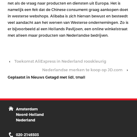
net als de vraag naar producten en diensten uit Europa. Het is
namelijk een feit dat de Chinese consument graag aankopen doet
in westerse webshops. Alibaba is zich hiervan bewust en besteedt
veel aandacht aan het werven van Westerse ondernemingen. Zo is
er bijvoorbeeld al een Hollands Paviljoen, een online winkelstraat
met alleen maar producten van Nederlandse bedrijven.
‹
Toekomst AliExpress in Nederland rooskleurig
Nederlandse merken te koop op JD.com
›
Geplaatst in
Nieuws
Getagd met
lidl
,
tmall
Amsterdam
Noord-Holland
Nederland
020-2149303