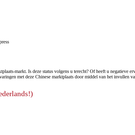
press
tplaats-markt. Is deze status volgens u terecht? Of heeft u negatieve e
varingen met deze Chinese marktplaats door middel van het invullen van
ederlands!)