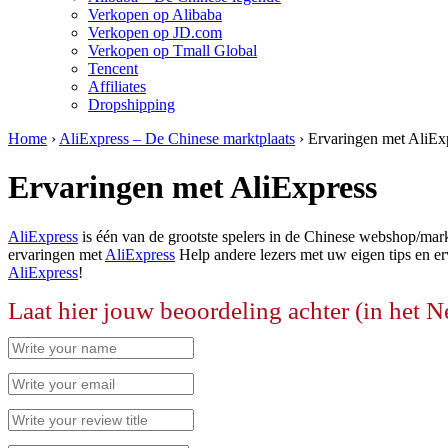
Verkopen op Alibaba
Verkopen op JD.com
Verkopen op Tmall Global
Tencent
Affiliates
Dropshipping
Home
›
AliExpress – De Chinese marktplaats
›
Ervaringen met AliEx
Ervaringen met AliExpress
AliExpress
is één van de grootste spelers in de Chinese webshop/mark
ervaringen met
AliExpress
Help andere lezers met uw eigen tips en er
AliExpress
!
Laat hier jouw beoordeling achter (in het N