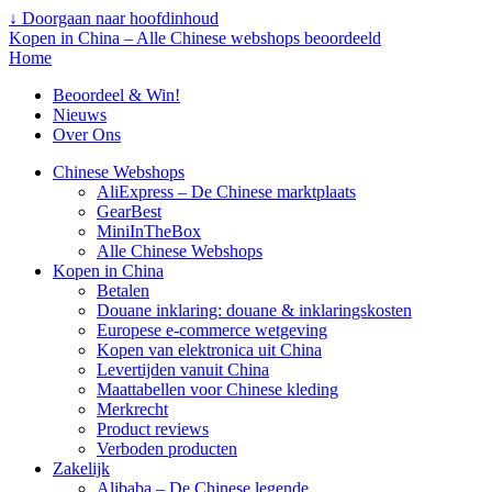
↓ Doorgaan naar hoofdinhoud
Kopen in China – Alle Chinese webshops beoordeeld
Home
Beoordeel & Win!
Nieuws
Over Ons
Chinese Webshops
AliExpress – De Chinese marktplaats
GearBest
MiniInTheBox
Alle Chinese Webshops
Kopen in China
Betalen
Douane inklaring: douane & inklaringskosten
Europese e-commerce wetgeving
Kopen van elektronica uit China
Levertijden vanuit China
Maattabellen voor Chinese kleding
Merkrecht
Product reviews
Verboden producten
Zakelijk
Alibaba – De Chinese legende